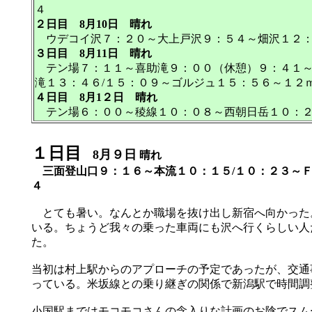
４
２日目
8月10日 晴れ
ウデコイ沢７：２０～大上戸沢９：５４～畑沢１２：
３日目
8月11日
晴れ
テン場７：１１～喜助滝９：００（休憩）９：４１～白
滝１３：４６/１５：０９～ゴルジュ１５：５６～１２
４日目
8月1２日
晴れ
テン場６：００～稜線１０：０８～西朝日岳１０：２
１日目
8月９日
晴れ
三面登山口９：１６～本流１０：１５/１０：２３～Ｆ
４
とても暑い。なんとか職場を抜け出し新宿へ向かった
いる。ちょうど我々の乗った車両にも沢へ行くらしい人
た。
当初は村上駅からのアプローチの予定であったが、交通
っている。米坂線との乗り継ぎの関係で新潟駅で時間調
小国駅まではモコモコさんの念入りな計画のお陰でスム