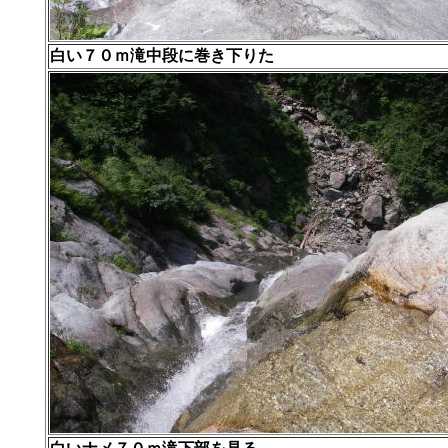
白い７０ｍ滝中段に巻き下りた