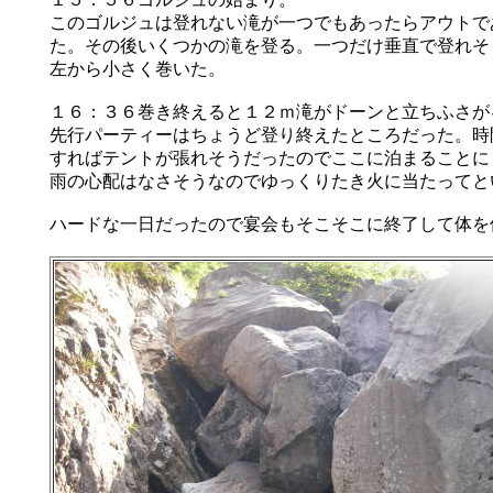
このゴルジュは登れない滝が一つでもあったらアウトで
た。その後いくつかの滝を登る。一つだけ垂直で登れそ
左から小さく巻いた。
１６：３６巻き終えると１２ｍ滝がドーンと立ちふさが
先行パーティーはちょうど登り終えたところだった。時
すればテントが張れそうだったのでここに泊まることに
雨の心配はなさそうなのでゆっくりたき火に当たってと
ハードな一日だったので宴会もそこそこに終了して体を