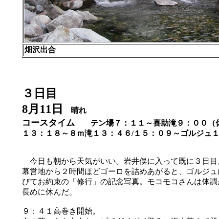
畑沢出合
３日目
8月11日
晴れ
コースタイム
テン場７：１１～喜助滝９：００（
１３：１８～８ｍ滝１３：４６/１５：０９～ゴルジュ
今日も朝から天気がいい。岩井俣に入って既に３日目
幕営地から２時間ほどゴーロを詰めあがると、ゴルジュ
びてお約束の「修行」の記念写真。モコモコさんは体調
長めに休んだ。
９：４１高巻き開始。