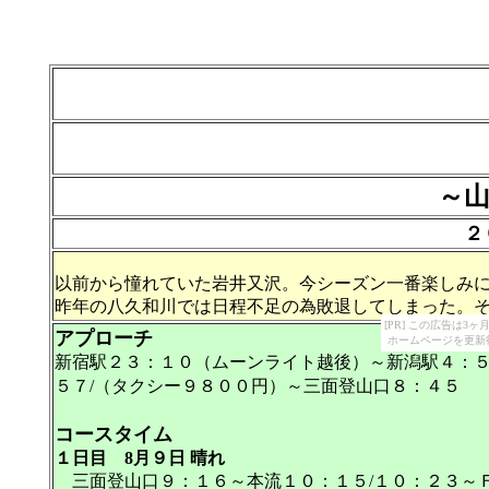
～
２
以前から憧れていた岩井又沢。今シーズン一番楽しみ
昨年の八久和川では日程不足の為敗退してしまった。
[PR] この広告は
アプローチ
ホームページを更新
新宿駅２３：１０（ムーンライト越後）～新潟駅４：５
５７/（タクシー９８００円）～三面登山口８：４５
コースタイム
１日目
8月９日
晴れ
三面登山口９：１６～本流１０：１５/１０：２３～