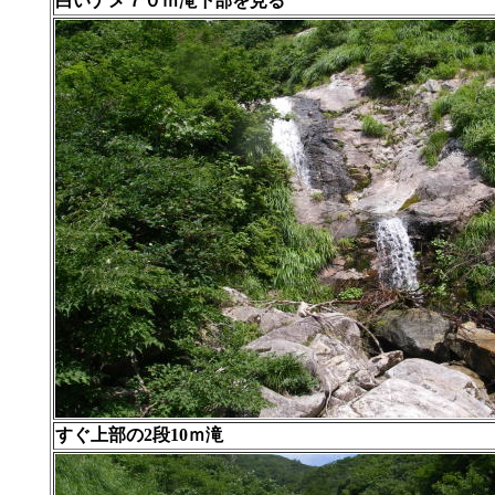
白いナメ７０ｍ滝下部を見る
すぐ上部の2段10ｍ滝