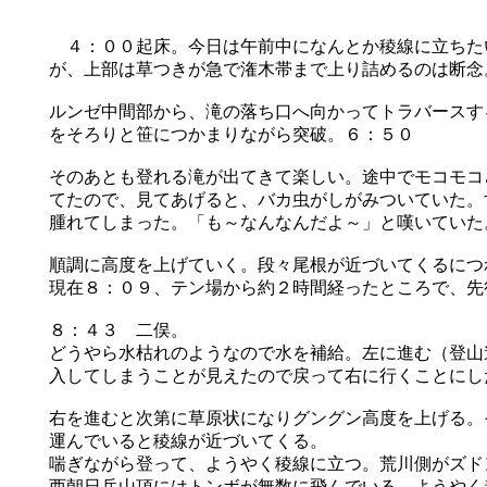
４：００起床。今日は午前中になんとか稜線に立ちた
が、上部は草つきが急で潅木帯まで上り詰めるのは断念
ルンゼ中間部から、滝の落ち口へ向かってトラバースす
をそろりと笹につかまりながら突破。６：５０
そのあとも登れる滝が出てきて楽しい。途中でモコモコ
てたので、見てあげると、バカ虫がしがみついていた。
腫れてしまった。「も～なんなんだよ～」と嘆いていた
順調に高度を上げていく。段々尾根が近づいてくるにつ
現在８：０９、テン場から約２時間経ったところで、先
８：４３ 二俣。
どうやら水枯れのようなので水を補給。左に進む（登山
入してしまうことが見えたので戻って右に行くことにし
右を進むと次第に草原状になりグングン高度を上げる。
運んでいると稜線が近づいてくる。
喘ぎながら登って、ようやく稜線に立つ。荒川側がズド
西朝日岳山頂にはトンボが無数に飛んでいる。ようやく