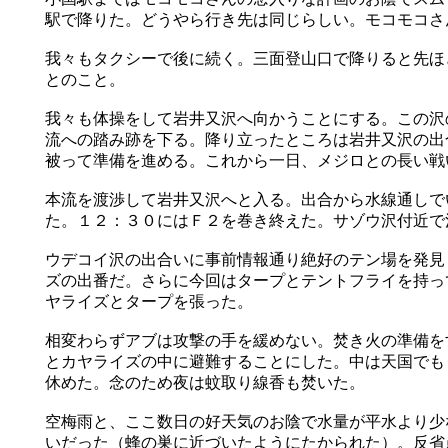
駅で降りた。どうやら行き先は同じらしい。モコモコさ
我々もタクシーで後に続く。三面登山口で降りると先ほ
とのこと。
我々も体操をして岩井又沢へ向かうことにする。この沢
流への踏み跡を下る。降り立ったところは岩井又沢の出
被って準備を進める。これから一日、メジロとの長い戦
本流を渡渉して岩井又沢へと入る。出合から水線通しで
た。１２：３０にはＦ２を巻き終えた。サゾウ沢付近で
ウデコイ沢の出合いに事前情報通り絶好のテン場を発見
ズの出番だ。さらに今回はタープとテントフライを持っ
ヤライズとタープを張った。
相変わらずアブは攻撃の手を緩めない。焚き火の準備を
とカヤライズの中に避難することにした。中は天国でも
休めた。念のため夜は蚊取り線香も焚いた。
空梅雨と、ここ数日の好天気のお陰で水量が平水より少
いだった（蜂の巣に近づいたようにたかられた）。反省