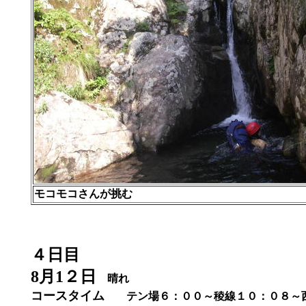
モコモコさんが挑む
４日目
8月1２日
晴れ
コースタイム
テン場６：００～稜線１０：０８～