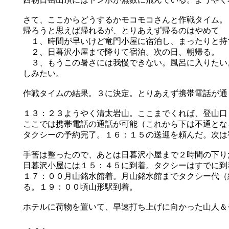
さて、ここからどうするかモコモコさんと作戦タイム。
帰ろうと思えば帰れるが、とりあえず帰るのはやめて
１、時間が早いけど竜門小屋に宿泊し、まったりと持
２、日暮沢小屋まで降りて宿泊。次の日、朝帰る。
３、もうこの暑さには我慢できない。風呂に入りたい
しみたい。
作戦タイムの結果。３に決定。とりあえず携帯電話が通
１３：２３ようやく清太岩山。ここまでくれば、登山口
ここでは携帯電話の通話が可能（これから下は不通とな
タクシーの予約完了。１６：１５の送迎を頼んだ。次は
手筈は整ったので、あとは日暮沢小屋まで２時間の下り
日暮沢小屋には１５：４５に到着。タクシーはすでに到
１７：００月山銘水館着。月山銘水館までタクシー代（
る。１９：００頃山形駅到着。
ホテルに荷物を置いて、早速打ち上げに向かった山人＆