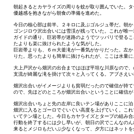
朝起きるとカヤライズの周りを蚊が取り囲んでいた。タ
優越感を抱きながら朝食の準備を進めた。
今日の核心部は前半。２キロに及ぶゴルジュ帯だ。朝か
ゴンジロウ沢出合いには雪渓が残っていた。これが唯一
ガイドの通り、巨岩帯が迷路のようでツッパリで登るこ
たよりも楽に抜けられたような気がした。
巨岩帯よりも、６ｍ大釜滝が一番気がかりだった。左か
りた。思ったよりも簡単に抜けられたが、ここは水量に
大上戸沢から畑沢の出合まではほぼ平坦な川原なので、
支流が綺麗な滝を掛けて次々と入ってくる。アブさえい
畑沢出合いがイメージよりも貧弱だったので確信が持て
ので、先ほどのところが畑沢出合いということに確信が
畑沢出合いちょと先の左岸に良いテン場がありここに泊
畑沢に入るとゴーロでぐいぐい高度を上げていく。これ
いてテン場とした。今日もカヤライズとタープの組み合
行動を終了するには少し早いが、朝日の沢でこんなのん
来るとメジロもだいぶ少なくなって、夕方にはネットを