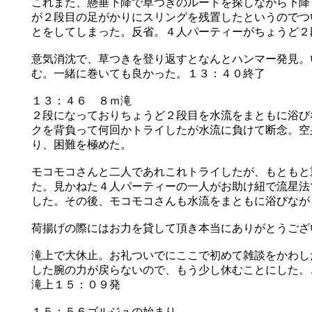
これまた、懸垂下降で草つきのルートを探しながら下降
が２段目の足がかりにスリングを残置したというのでつ
とをしてしまった。反省。４人パーティーがちょうど２
意気消沈で、草つきを登り返すとなんとハンマー発見。
む。一緒に巻いても良かった。１３：４０終了
１３：４６ ８ｍ滝
２段になっておりちょうど２段目を水流をまともに浴び
クを背負って何回かトライしたが水流に負けて断念。空
り、困難を極めた。
モコモコさんと二人であれこれトライしたが、もともと
た。見かねた４人パーティーの一人がお助け紐で流星法
した。その後、モコモコさんも水流をまともに浴びなが
荷揚げの際にはお力を貸して頂き本当にありがとうござ
滝上で大休止。お礼ついでにここで初めて雑談をかわ
した腕の力が戻らないので、もう少し休むことにした。
滝上１５：０９発
１５：５６ゴルジュの始まり。