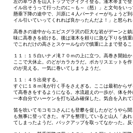
左の草つきを山人トップでグイグイ登る。潅木帯まで登
イル出そうって行ったのに～も～（怒）」と文句をいっ
懸垂下降の途中で、川原に４人パーティーがちょうど到
イル引いていってくれれば良かったんだよ！」と怒られ
高巻きの途中からエビスグラ沢の巨大な岩がデーンと鎮
味に高巻きを続ける。後は潅木を頼りに急な下りを慎重
でこれだけの高さとスケールなので慎重に上まで登るこ
１１：１５白いナメ滝７０ｍの上に立つ。高巻き開始か
ここで大休止。のどがカラカラだ。ポカリスエットを作
のが見える。一気に巻いてしまうようだ。
１１：４５出発する。
すぐに１８ｍ滝が行く手をさえぎる。ここは最初からザ
て高巻きをするようになる。水流超えの一歩が、体を外
一本自分でハーケンを打ち込み確保した。気合を入れて
笛を吹いてモコモコさんにも登攀を促したがどうやら聞
も無事に登ってきた。ギアを整理していると山人「あれ
てしまったようだ。バックアップを取ってなかった。反