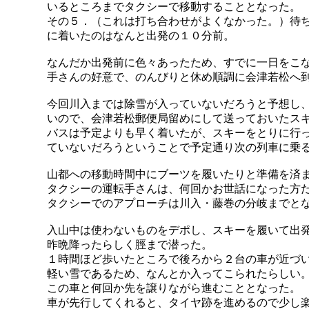
いるところまでタクシーで移動することとなった。
その５．（これは打ち合わせがよくなかった。）待
に着いたのはなんと出発の１０分前。
なんだか出発前に色々あったため、すでに一日をこ
手さんの好意で、のんびりと休め順調に会津若松へ
今回川入までは除雪が入っていないだろうと予想し
いので、会津若松郵便局留めにして送っておいたス
バスは予定よりも早く着いたが、スキーをとりに行
ていないだろうということで予定通り次の列車に乗
山都への移動時間中にブーツを履いたりと準備を済
タクシーの運転手さんは、何回かお世話になった方
タクシーでのアプローチは川入・藤巻の分岐までと
入山中は使わないものをデポし、スキーを履いて出
昨晩降ったらしく脛まで潜った。
１時間ほど歩いたところで後ろから２台の車が近づ
軽い雪であるため、なんとか入ってこられたらしい
この車と何回か先を譲りながら進むこととなった。
車が先行してくれると、タイヤ跡を進めるので少し