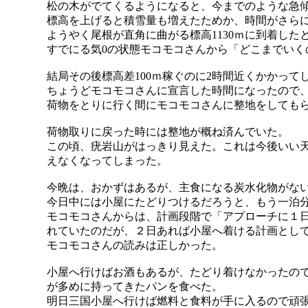
松の木がでてくるようになると、今までのような急
標高を上げると積雪量も増えたためか、時間がさら
ようやく尾根が直角に曲がる標高1130ｍに到着したと
すでにる気0の状態モコモコさんから「どこまでい
結局その後標高差100ｍ稼ぐのに2時間近くかかって
ちょうどモコモコさんに宣言した時間になったので
荷物をとりに行く間にモコモコさんに整地をしても
荷物取りに戻った時には整地が概ね済んでいた。
この頃、疣岩山がはっきり見えた。これは今後いい
えなくなってしまった。
今晩は、おかずはあるが、主食になる炭水化物がな
今日中には小屋にたどりつけるだろうと、もう一泊
モコモコさんからは、計画段階で「アプローチに１
れていたのだが、２日あれば小屋へ着ける計画とし
モコモコさんの読みは正しかった。
小屋へ行けばお酒もあるが、たどり着けなかったの
が多めに持ってきたパンを食べた。
明日三国小屋へ行けば燃料と食料が手に入るので頑