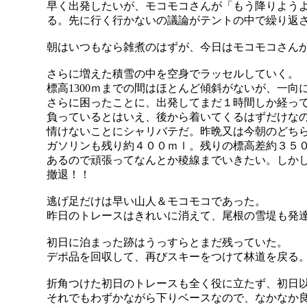
早く出発したいが、モコモコさんが「もう降りよう
る。先に行く行かないの議論がテントの中で繰り返
朝はいつもなら雑煮のはずが、今日はモコモコさん
さらに増えた積雪の中を空身でラッセルしていく。
標高1300ｍまでの間はほとんど傾斜がないが、一向
さらに困ったことに、出発してまだ１時間しか経っ
負っているとはいえ、後から着いてくるはずだけな
情けないことにシャリバテだ。昨晩又は今朝のどち
ガソリンも残り約４００ｍｌ。残りの標高差約３５
あるので頑張ってなんとか稜線までいきたい。しか
撤退！！
逃げ足だけは早い山人＆モコモコであった。
昨日のトレースはきれいに消えて、尾根の雪堤も発
初日に泊まった跡はうっすらとまだ残っていた。
デポ品を回収して、再びスキーをつけて林道を戻る
折角つけた初日のトレースも全く役に立たず、初日
それでもわずかながら下りベースなので、なかなか