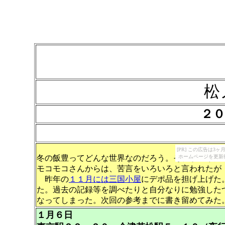
松ノ木
２０
～
[PR] この広告は
冬の飯豊ってどんな世界なのだろう。それが知りた
ホームページを更新
モコモコさんからは、苦言をいろいろと言われたが
昨年の
１１月には三国小屋
にデポ品を担げ上げた
た。過去の記録等を調べたりと自分なりに勉強した
なってしまった。次回の参考までに書き留めてみ
１月６日