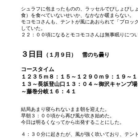
シュラフに包まったものの、ラッセルでびしょびし
食）を食べていないせいか、なかなか暖まらない。
モコモコさんも、テントが風にあおられて「ブロッ
していた。
２２：００頃になるとモコモコさんは無事眠りにつ
３日目
（１月９日） 雪のち曇り
コースタイム
１２３５ｍ８：１５～１２９０ｍ９：１９～１
１３～長坂登山口１３：０４～御沢キャンプ場
～藤巻分岐１６：４１
結局あまり寝られないまま朝を迎えた。
早朝３：００頃から再び風が吹き始めた。
今日は明るくなってから出発することにした。
４：３０分に起きたが、風が強く吹いており、テン