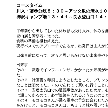
コースタイム
川入・藤巻分岐８：３０～アッタ坂の清水１０
御沢キャンプ場１３：４１～長坂登山口１４：
半年前から出しておいた休暇願も受け入れ、休みを
登山届も警察署に送った。
食料の準備も概ね終えた。
夜行バスでのアプローチであるが、出発日は山人が
出発直前になって、次々と思いもかけない出来事や
出来事
その１．職場でインフルエンザにかかった欠席者が
た。
その２．計画書を印刷しようとしたところ、プリン
なことは初めてだ。）のであわてて買いに行くこと
その３．安達太良山での遭難事故があったためか、
は通してあるので、必ず連絡を入れるようにとのこ
その４．モコモコさんが乗る電車の予定に合わせた
をかけると、モコモコさんは、ちょうど靴を履いて