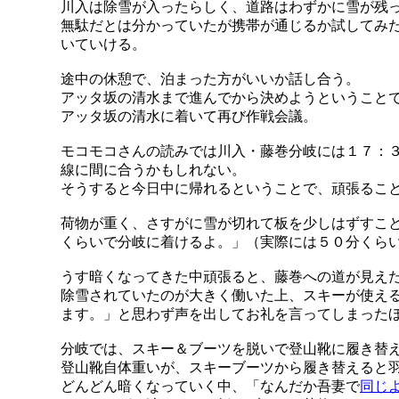
川入は除雪が入ったらしく、道路はわずかに雪が残
無駄だとは分かっていたが携帯が通じるか試してみ
いていける。
途中の休憩で、泊まった方がいいか話し合う。
アッタ坂の清水まで進んでから決めようということ
アッタ坂の清水に着いて再び作戦会議。
モコモコさんの読みでは川入・藤巻分岐には１７：
線に間に合うかもしれない。
そうすると今日中に帰れるということで、頑張るこ
荷物が重く、さすがに雪が切れて板を少しはずすこ
くらいで分岐に着けるよ。」（実際には５０分くら
うす暗くなってきた中頑張ると、藤巻への道が見え
除雪されていたのが大きく働いた上、スキーが使え
ます。」と思わず声を出してお礼を言ってしまった
分岐では、スキー＆ブーツを脱いで登山靴に履き替
登山靴自体重いが、スキーブーツから履き替えると
どんどん暗くなっていく中、「なんだか吾妻で
同じ