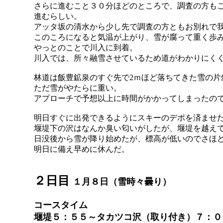
さらに進むこと３０分ほどのところで、調査の方も
進むらしい。
アッタ坂の清水から少し先で調査の方ともお別れで
このころになると気温が上がり、雪が腐って重く歩
やっとのことで川入に到着。
川入では、所々融雪させているため道がわかりにく
林道は飯豊鉱泉のすぐ先で2ｍほど落ちてきた雪の片
ただ雪がやたらに重い。
アプローチで予想以上に時間がかかってしまったの
明日すぐに出発できるようにスキーのデポを済ませ
堰堤下の沢はなんか臭い匂いがしたが、堰堤を越え
日没後から雪が降り始めたが、標高が低いのでさほ
明日に備え早めに休んだ。
２日目
１月８日（雪時々曇り）
コースタイム
堰堤５：５５～タカツコ沢（取り付き）７：０