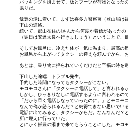
パッキングを済ませて、板とブーツが荷物となった
張りだ。
飯豊の湯に着いて、まずは喜多方警察署（登山届は
下山の連絡。
続いて、郡山在住のⅠさんから何度か着信があったの
（翌日は安達太良へ行きましょう）ということで、
そしてお風呂に。冷えた体が一気に温まり、最高の
お風呂から上がってタクシーの迎えを頼んでから、
あとは、乗り物に揺られていくだけだと至福の時を
下山した途端、トラブル発生。
予約した時間になってもタクシーがこない。
モコモコさんに「タクシーに電話して」と言われる
しかし、ひっきりなしに電話するように言われるの
「だから早く電話しなっていったのに。」とモコモ
なんで俺が怒られるんだ？と納得できない思いでい
電話に出てみると、タクシーからだ。なんなんだ？
所に迎えに行っていた。
とにかく飯豊の湯まで来てもらうことにした。モコ