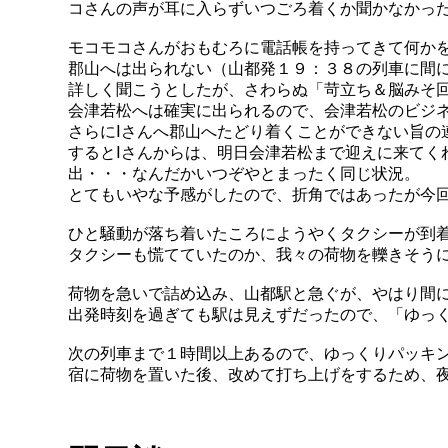
コさんの声が耳に入らずいつごろ着くか聞かなかっ
モコモコさんがおもむろに電話帳を持ってきて何か
郡山へは出られない（山都発１９：３８の列車に間
詳しく聞こうとしたが、さわらぬ「苛立ち＆脳みそ
会津若松へは確実に出られるので、会津若松のビジ
さらにⅠさんへ郡山へたどり着くことができない旨の
するとⅠさんからは、明日会津若松まで迎えに来てく
出・・・なんだかいつぞやとまったく同じ状況。
とてもいやな予感がしたので、折角ではあったが今
ひと騒動が落ち着いたころにようやくタクシーが到
タクシーも慌てていたのか、我々の荷物を轢きそう
荷物を急いで詰め込み、山都駅と急ぐが、やはり間
出発時刻を過ぎても駅は見えずだったので、「ゆっ
次の列車まで１時間以上あるので、ゆっくりパッキ
宿に荷物を置いた後、改めて打ち上げをするため、