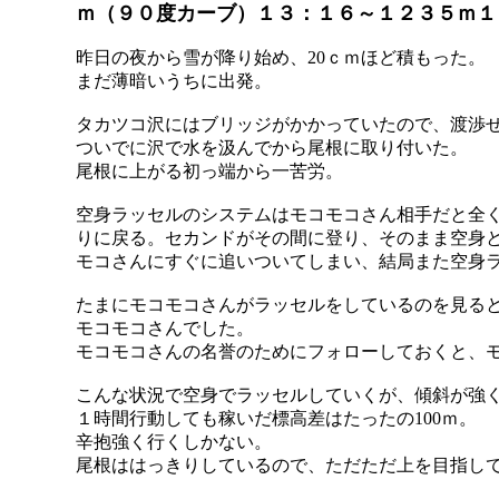
ｍ（９０度カーブ）１３：１６～１２３５ｍ１
昨日の夜から雪が降り始め、20ｃｍほど積もった。
まだ薄暗いうちに出発。
タカツコ沢にはブリッジがかかっていたので、渡渉
ついでに沢で水を汲んでから尾根に取り付いた。
尾根に上がる初っ端から一苦労。
空身ラッセルのシステムはモコモコさん相手だと全
りに戻る。セカンドがその間に登り、そのまま空身
モコさんにすぐに追いついてしまい、結局また空身
たまにモコモコさんがラッセルをしているのを見る
モコモコさんでした。
モコモコさんの名誉のためにフォローしておくと、
こんな状況で空身でラッセルしていくが、傾斜が強
１時間行動しても稼いだ標高差はたったの100ｍ。
辛抱強く行くしかない。
尾根ははっきりしているので、ただただ上を目指し