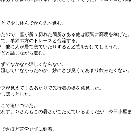
ことで少し休んでから先へ進む。
いたので、雪が所々切れた箇所がある他は順調に高度を稼げた
）で、単独の方のトレースと合流する。
が、他に人が居て寝ていたりすると迷惑をかけてしまうな。
などと話しながら進む。
らずでなかなか涼しくならない。
く流していなかったのか、妙にさび臭くてあまり飲みたくない
ーブが見えてくるあたりで先行者の姿を発見した。
少しほっとした。
そこで追いついた。
交わす。Ｏさんもこの暑さがこたえているようだが、今日小屋
までさほど苦労せずに到着。