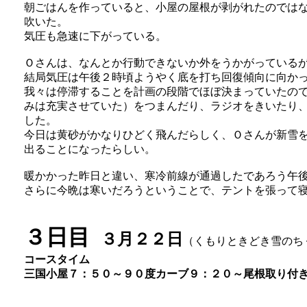
朝ごはんを作っていると、小屋の屋根が剥がれたのでは
吹いた。
気圧も急速に下がっている。
Ｏさんは、なんとか行動できないか外をうかがっている
結局気圧は午後２時頃ようやく底を打ち回復傾向に向か
我々は停滞することを計画の段階でほぼ決まっていたの
みは充実させていた）をつまんだり、ラジオをきいたり
した。
今日は黄砂がかなりひどく飛んだらしく、Ｏさんが新雪
出ることになったらしい。
暖かかった昨日と違い、寒冷前線が通過したであろう午
さらに今晩は寒いだろうということで、テントを張って
３日目
３月２２日
（くもりときどき雪のち
コースタイム
三国小屋７：５０～９０度カーブ９：２０～尾根取り付き