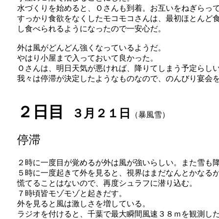
水づくりを始めると、Ｏさんも到着。お互いをねぎらっ
すっかり食欲をなくしたモコモコさんは、最初ほとんど食
し食べられるようになったので一安心だ。
外は風がどんどん強くなっているようだ。
やはり小屋まで入っておいて良かった。
Ｏさんは、明日天気が悪ければ、降りてしまう予定らし
我々は停滞が決定したようなものなので、のんびり宴会
２日目
３月２１日
（暴風雪）
停滞
２時に一度目が覚めるが外は風が強いらしい。また雪も
５時に一度起きて外を見ると、視界はまだなんとかなる
慌てることはないので、再度シュラフに潜り込む。
７時頃皆モゾモゾと起きだす。
外を見ると風は激しさを増している。
ラジオを付けると、千葉で最大瞬間風速３８ｍを観測し