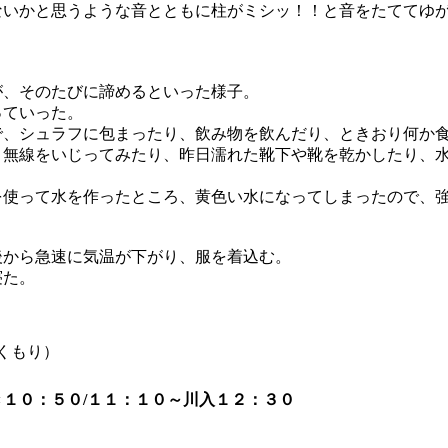
ないかと思うような音とともに柱がミシッ！！と音をたててゆ
が、そのたびに諦めるといった様子。
っていった。
で、シュラフに包まったり、飲み物を飲んだり、ときおり何か
、無線をいじってみたり、昨日濡れた靴下や靴を乾かしたり、
を使って水を作ったところ、黄色い水になってしまったので、
後から急速に気温が下がり、服を着込む。
寝た。
くもり）
１０：５０/１１：１０～川入１２：３０