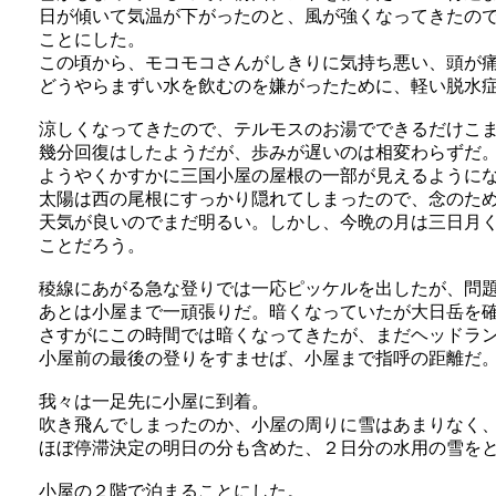
日が傾いて気温が下がったのと、風が強くなってきたの
ことにした。
この頃から、モコモコさんがしきりに気持ち悪い、頭が痛
どうやらまずい水を飲むのを嫌がったために、軽い脱水
涼しくなってきたので、テルモスのお湯でできるだけこ
幾分回復はしたようだが、歩みが遅いのは相変わらずだ
ようやくかすかに三国小屋の屋根の一部が見えるように
太陽は西の尾根にすっかり隠れてしまったので、念のた
天気が良いのでまだ明るい。しかし、今晩の月は三日月
ことだろう。
稜線にあがる急な登りでは一応ピッケルを出したが、問
あとは小屋まで一頑張りだ。暗くなっていたが大日岳を
さすがにこの時間では暗くなってきたが、まだヘッドラ
小屋前の最後の登りをすませば、小屋まで指呼の距離だ
我々は一足先に小屋に到着。
吹き飛んでしまったのか、小屋の周りに雪はあまりなく
ほぼ停滞決定の明日の分も含めた、２日分の水用の雪を
小屋の２階で泊まることにした。