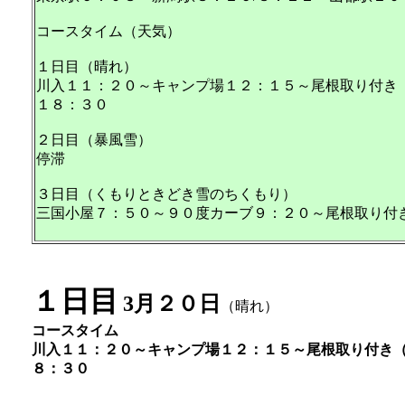
コースタイム（天気）
１日目（晴れ）
川入１１：２０～キャンプ場１２：１５～尾根取り付き（
１８：３０
２日目（暴風雪）
停滞
３日目（くもりときどき雪のちくもり）
三国小屋７：５０～９０度カーブ９：２０～尾根取り付
１日目
3月２０日
（晴れ）
コースタイム
川入１１：２０～キャンプ場１２：１５～尾根取り付き（
８：３０