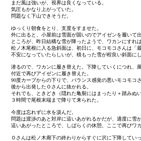
まだ風は強いが、視界は良くなっている。
気圧もかなり上がっていた。
問題なく下山できそうだ。
ゆっくり朝食をとり、支度をすませた。
外に出ると、小屋前は雪面が固いのでアイゼンを履いて
ところが、昨日結構な雪が降ったようで、ワカンにすれ
松ノ木尾根に入る急斜面は、初日に、モコモコさんは「
不安になっていたらしいが、積もった雪が程良い斜面に
潜るので、ワカンに履き替えた。下降していくにつれ、風
付近で再びアイゼンに履き替えた。
90度カーブからの下りで、バランス感覚の悪いモコモコ
後から出発したＯさんに抜かれる。
それでも、ときどき（隠れた亀裂にはまったり＋踏みぬい
３時間で尾根末端まで降りて来られた。
今度は忘れずに水を汲んだ。
問題は渡渉のあと対岸に這いあがれるかだが、適度に雪
這いあがったところで、しばらくの休憩。ここで再びワ
Ｏさんは松ノ木廊下の終わりからすぐに沢に下降してい