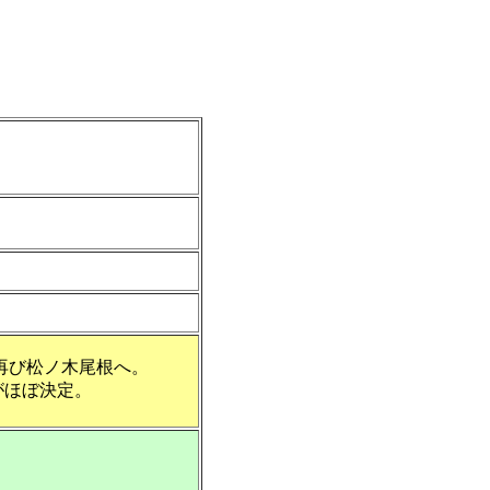
再び松ノ木尾根へ。
がほぼ決定。