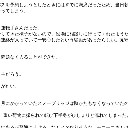
バスを予約しようとしたときにはすでに満席だったため、当日
なってしまう。
る運転手さんだった。
降りてきた様子がないので、役場に相談しに行ってくれたよう
山連絡が入っていて一安心したという騒動があったらしい。見
て問題なく入ることができた。
ち主だろう。
りがたい。
１月にかかっていたスノーブリッジは跡かたもなくなっていた
、重い荷物に振られて転び下半身がびしょりと濡れてしまった
みはあるが普通に歩ける。なんとかなりそうだ。モコモコさん