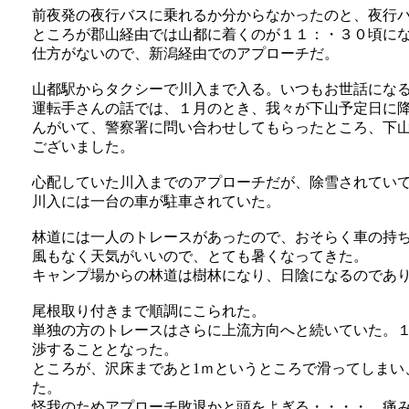
前夜発の夜行バスに乗れるか分からなかったのと、夜行
ところが郡山経由では山都に着くのが１１：・３０頃に
仕方がないので、新潟経由でのアプローチだ。
山都駅からタクシーで川入まで入る。いつもお世話にな
運転手さんの話では、１月のとき、我々が下山予定日に
んがいて、警察署に問い合わせしてもらったところ、下
ございました。
心配していた川入までのアプローチだが、除雪されてい
川入には一台の車が駐車されていた。
林道には一人のトレースがあったので、おそらく車の持
風もなく天気がいいので、とても暑くなってきた。
キャンプ場からの林道は樹林になり、日陰になるのであ
尾根取り付きまで順調にこられた。
単独の方のトレースはさらに上流方向へと続いていた。
渉することとなった。
ところが、沢床まであと1ｍというところで滑ってしまい
た。
怪我のためアプローチ敗退かと頭をよぎる・・・・。痛