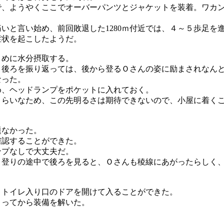
で、ようやくここでオーバーパンツとジャケットを装着。ワカ
いと言い始め、前回敗退した1280ｍ付近では、４～５歩足を
症状を起こしたようだ。
まめに水分摂取する。
。後ろを振り返っては、後から登るＯさんの姿に励まされなん
なった。
め、ヘッドランプをポケットに入れておく。
くらいなため、この先明るさは期待できないので、小屋に着く
題なかった。
確認することができた。
ンプなしで大丈夫だ。
。登りの途中で後ろを見ると、Ｏさんも稜線にあがったらしく
、トイレ入り口のドアを開けて入ることができた。
とってから装備を解いた。