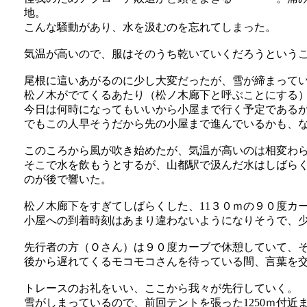
地。
こんな騒動があり、水を汲むのを忘れてしまった。
気温が高いので、服はそのうち乾いていくだろうという
尾根に這いあがるのに少し大変だったが、雪が締まって
松ノ木がでてくるあたり（松ノ木廊下と呼ぶことにする
今日は何時になってもいいから小屋まで行く予定である
でもこの人早そうだから先の小屋まで進んでいるかも、
このころから風が吹き始めたが、気温が高いのは相変わ
そこで水を飲もうとするが、山都駅で汲んだ水はしばら
のが後で響いた。
松ノ木廊下をすぎてしばらくした、11３０ｍの９０度カ
小屋への到着時刻はあまり違わないようになりそうで、
先行者の方（Ｏさん）は９０度カーブで休憩していて、
後から遅れてくるモコモコさんを待っている間、言葉を
トレースのお礼をいい、ここから我々が先行していく。
雪がしまっているので、前回テントを張った1250ｍ付近