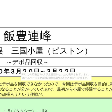
飯豊連峰
根 三国小屋（ピストン）
～デポ品回収～
０年３月２０日～３月２２日
[PR] この広告は3ヶ月以上更新がないため表示されています。
ホームページを更新後24時間以内に表示されなくなります。
たデポ品を回収できなかったので、今回はデポ品回収を目的に
嵐になることが分かっていたので、最初から小屋で停滞すること
で頑張ろうという作戦だ。
：１５/（タクシー）－川入