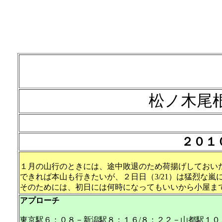
松ノ木尾
２０１
１月の山行のときには、途中敗退のため荷揚げしておい
できれば本山も行きたいが、２日日（3/21）は猛烈な
そのためには、初日には何時になってもいいから小屋ま
アプローチ
東京駅６：０８－新潟駅８：１６/８：２２－山都駅１０