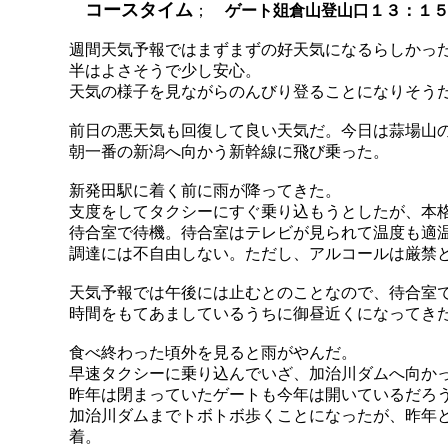
コースタイム
；
ゲート爼倉山登山口１３：１５
週間天気予報ではまずまずの好天気になるらしかっ
半はよさそうで少し安心。
天気の様子を見ながらのんびり登ることになりそう
前日の悪天気も回復して良い天気だ。今日は蒜場山
朝一番の新潟へ向かう新幹線に飛び乗った。
新発田駅に着く前に雨が降ってきた。
支度をしてタクシーにすぐ乗り込もうとしたが、本
待合室で待機。待合室はテレビが見られて温度も適
調達には不自由しない。ただし、アルコールは厳禁
天気予報では午後には止むとのことなので、待合室
時間をもてあましているうちに御昼近くになってき
食べ終わった頃外を見ると雨がやんだ。
早速タクシーに乗り込んでいざ、加治川ダムへ向か
昨年は閉まっていたゲートも今年は開いているだろ
加治川ダムまでトボトボ歩くことになったが、昨年
着。