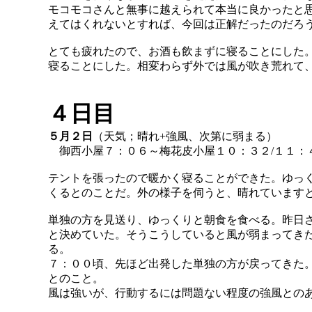
モコモコさんと無事に越えられて本当に良かったと
えてはくれないとすれば、今回は正解だったのだろ
とても疲れたので、お酒も飲まずに寝ることにした
寝ることにした。相変わらず外では風が吹き荒れて
４日目
５月２日
（天気；晴れ+強風、次第に弱まる）
御西小屋７：０６～梅花皮小屋１０：３２/１１：
テントを張ったので暖かく寝ることができた。ゆっ
くるとのことだ。外の様子を伺うと、晴れています
単独の方を見送り、ゆっくりと朝食を食べる。昨日
と決めていた。そうこうしていると風が弱まってき
る。
７：００頃、先ほど出発した単独の方が戻ってきた
とのこと。
風は強いが、行動するには問題ない程度の強風との