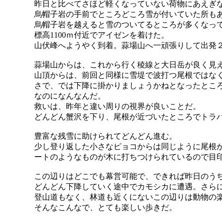
昨日と比べてさほど軽くなっていない荷物にあえぎ
烏帽子岩の手前でところどころ雪が付いていた所も
烏帽子岩を越えると雪のついてるところが多くなっ
標高1100ｍ付近でアイゼンを着けた。
山伏峰へようやく到着。蒜場山へ一頑張りして出発
蒜場山からは、これから行く稜線と大日岳が良く見
山頂からは、前回と同様に雪堤で波打つ尾根ではな
さで、では下降に掛かりましょうかねとなったとこ
なのになんなんだ。
救いは、昨年と違い周りの視界が良いことだ。
どんどん蟹沢を下り、尾根が近づいたところでトラ
豊富な残雪に助けられてどんどん進む。
少し登り返した小さなピョコからは同じように尾根
ートのようなものが木に打ちつけられているので目
この辺りはどこでも幕営可能で、できれば昨日のう
どんどん下降していく途中でカモシカに遭遇。さら
登山道もなく、林道も近くにないこの辺りは動物の
そんなこんなで、とても楽しい歩きだ。