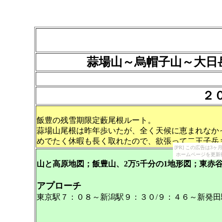
蒜場山～烏帽子山～大日
２
飯豊の残雪期限定藪尾根ルート。
蒜場山尾根は昨年歩いたが、全く天候に恵まれなか
めでたく休暇も長く取れたので、欲張って二王子岳
[PR] この広告は
ホームページを更新
山と高原地図；飯豊山、2万5千分の1地形図；東赤
アプローチ
東京駅７：０８～新潟駅９：３０/９：４６～新発