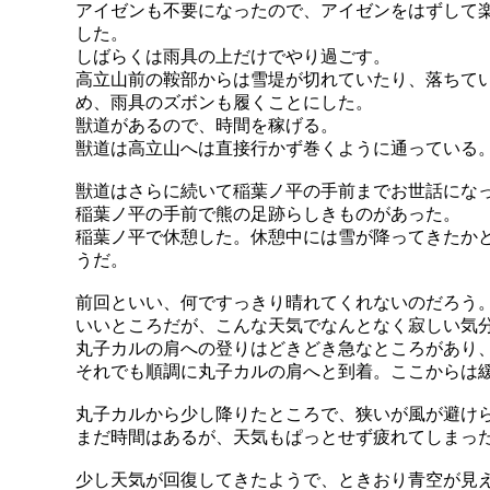
アイゼンも不要になったので、アイゼンをはずして
した。
しばらくは雨具の上だけでやり過ごす。
高立山前の鞍部からは雪堤が切れていたり、落ちて
め、雨具のズボンも履くことにした。
獣道があるので、時間を稼げる。
獣道は高立山へは直接行かず巻くように通っている
獣道はさらに続いて稲葉ノ平の手前までお世話にな
稲葉ノ平の手前で熊の足跡らしきものがあった。
稲葉ノ平で休憩した。休憩中には雪が降ってきたか
うだ。
前回といい、何ですっきり晴れてくれないのだろう
いいところだが、こんな天気でなんとなく寂しい気
丸子カルの肩への登りはどきどき急なところがあり
それでも順調に丸子カルの肩へと到着。ここからは
丸子カルから少し降りたところで、狭いが風が避け
まだ時間はあるが、天気もぱっとせず疲れてしまっ
少し天気が回復してきたようで、ときおり青空が見