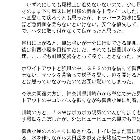
いずれにしても尾根上は進めないないので、少し風
そのまま下り気味に尾根横の斜面をトラバースした
へ直登して戻ろうとも思ったが、トラバース気味に
ほど急斜面を登らないといけない。安全を優先して
で、ヘタに取り付かなくて良かったと思った。
尾根に上がると、風は強いが十分に行動できる範囲
後は御西小屋を目指すだけだ。それでも飯豊川から
速。ここでも耐風姿勢をとって凌ぐこととなった。
ホワイトアウトと強風の中、ＧＰＳの力を借りて御
せない。ザックを背負って梯子を登り、扉を開ける
とは思っていなかったのでお互い驚いてしまった。
今晩の同宿の方は、神奈川県川崎市から単独で来た
トアウトの中コンパスを振りながら御西小屋に到着
川崎の方と、「ＧＷはポカポカ陽気でのんびり歩く
ず愚痴をこぼしたが、外はビュービューの風でも中
御西小屋の木の香りに癒される。トイレはまだ雪に
る。水を作りながら大日岳を越えた安堵感で一杯に