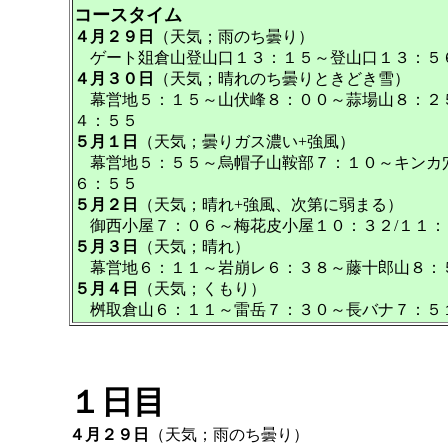
コースタイム
４月２９日
（天気；雨のち曇り）
ゲート爼倉山登山口１３：１５～登山口１３：５６
４月３０日
（天気；晴れのち曇りときどき雪）
幕営地５：１５～山伏峰８：００～蒜場山８：２５
４：５５
５月１日
（天気；曇りガス濃い+強風）
幕営地５：５５～烏帽子山鞍部７：１０～キンカ穴
６：５５
５月２日
（天気；晴れ+強風、次第に弱まる）
御西小屋７：０６～梅花皮小屋１０：３２/１１：
５月３日
（天気；晴れ）
幕営地６：１１～岩崩レ６：３８～藤十郎山８：５
５月４日
（天気；くもり）
桝取倉山６：１１～雷岳７：３０～長バナ７：５
１日目
４月２９日
（天気；雨のち曇り）