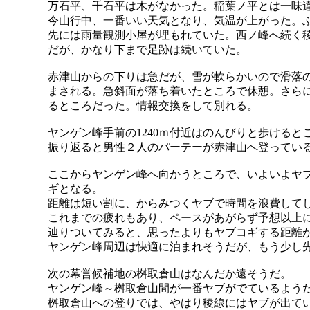
万石平、千石平は木がなかった。稲葉ノ平とは一味
今山行中、一番いい天気となり、気温が上がった。
先には雨量観測小屋が埋もれていた。西ノ峰へ続く
だが、かなり下まで足跡は続いていた。
赤津山からの下りは急だが、雪が軟らかいので滑落
まされる。急斜面が落ち着いたところで休憩。さら
るところだった。情報交換をして別れる。
ヤンゲン峰手前の1240ｍ付近はのんびりと歩けると
振り返ると男性２人のパーテーが赤津山へ登ってい
ここからヤンゲン峰へ向かうところで、いよいよヤ
ギとなる。
距離は短い割に、からみつくヤブで時間を浪費して
これまでの疲れもあり、ペースがあがらず予想以上
辿りついてみると、思ったよりもヤブコギする距離
ヤンゲン峰周辺は快適に泊まれそうだが、もう少し
次の幕営候補地の桝取倉山はなんだか遠そうだ。
ヤンゲン峰～桝取倉山間が一番ヤブがでているよう
桝取倉山への登りでは、やはり稜線にはヤブが出て