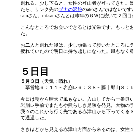
別れる。少し下ると、女性の登山者が登ってきた。
たら、リンク先の
ブナの沢旅
のakoさんではないで
samさん。mt-samさんとは昨年のＧＷに続いて２
こんなところでお会いできるとは光栄です。もっと
た。
お二人と別れた後は、少し頑張って歩いたところに
疲れていたので明日に持ち越しになった。風もなく
５日目
５月３日
（天気；晴れ）
幕営地６：１１～岩崩レ６：３８～藤十郎山８：５
今日は朝から晴天で風もない。入山してから一番良
岩崩レ手前でまたもや熊らしき足跡を発見。大物の
我々のこれから行く先である赤津山から下ってくる
て通過した。
さきほどから見える赤津山方面から来るのは、女性