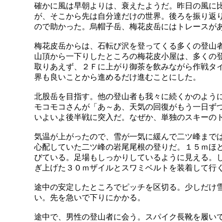
確かに風は早朝よりは、衰えたようだ。昨日の風に
が、そこから先は自分達だけの世界。後ろを振り返
ので助かった。烏帽子岳、梅花皮岳にはトレースが
梅花皮岳からは、石転び沢を登ってくる多くの登山
山頂から一下りしたところの梅花皮小屋は、多くの
取りあえず、２Ｆに上がり御茶を飲みながら作戦タ
界も良いことから進めるだけ進むことにした。
北股岳を目指す。他の登山者も我々に続くかのよう
モコモコさんが「あ～あ、天気の回復がもう一日ず
いよいよ後半戦に突入だ。なぜか、単独のスキーの
気温が上がったので、雪が一気に緩んで二ツ峰まで
心配していた二ツ峰の岩尾尾根の登りだ。１５ｍほ
びている。足場もしっかりしているように見える。
ぎ上げた３０ｍザイルとスワミベルトを装着して行
途中の安定したところでピッチを区切る。少しだけ
い。先を急いで下りにかかる。
途中で、男性の登山者に会う。スパイク長靴を履い