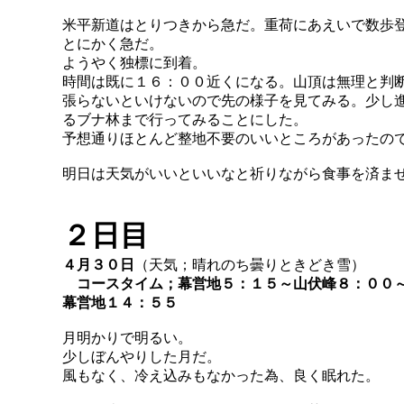
米平新道はとりつきから急だ。重荷にあえいで数歩
とにかく急だ。
ようやく独標に到着。
時間は既に１６：００近くになる。山頂は無理と判
張らないといけないので先の様子を見てみる。少し
るブナ林まで行ってみることにした。
予想通りほとんど整地不要のいいところがあったの
明日は天気がいいといいなと祈りながら食事を済ま
２日目
４月３０日
（天気；晴れのち曇りときどき雪）
コースタイム；幕営地５：１５～山伏峰８：００
幕営地１４：５５
月明かりで明るい。
少しぼんやりした月だ。
風もなく、冷え込みもなかった為、良く眠れた。