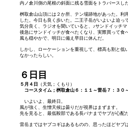
内ノ倉川側の尾根の斜面に残る雪面をトラバースし
桝取倉山山頂には２か所、テン場跡地があった。利
した。今日も良く歩いた。二王子岳がいよいよ迫っ
気分良く、ラジオを聞いていると、♪サンドイッチマ
後急にサンドイッチが食べたくなり、実際買って食
風も穏やかで、明日に備え早目に休んだ。
しかし、ローケーションを重視して、標高も割と低
なかったらしい。
６日目
５月４日
（天気；くもり）
コースタイム；桝取倉山６：１１～雷岳７：３０
いよいよ、最終日。
風が強く、生憎天候は曇りだが視界はまずます。
先を見ると、最低鞍部である長バナまでヤブが心配
雷岳まではヤブコギはあるものの、思ったほどヤブ