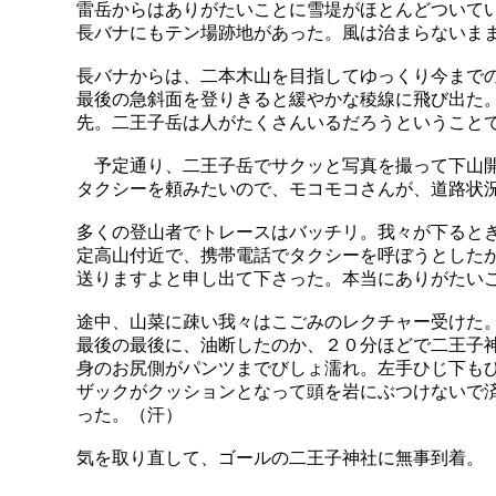
雷岳からはありがたいことに雪堤がほとんどついて
長バナにもテン場跡地があった。風は治まらないま
長バナからは、二本木山を目指してゆっくり今まで
最後の急斜面を登りきると緩やかな稜線に飛び出た
先。二王子岳は人がたくさんいるだろうということ
予定通り、二王子岳でサクッと写真を撮って下山
タクシーを頼みたいので、モコモコさんが、道路状
多くの登山者でトレースはバッチリ。我々が下ると
定高山付近で、携帯電話でタクシーを呼ぼうとした
送りますよと申し出て下さった。本当にありがたい
途中、山菜に疎い我々はこごみのレクチャー受けた
最後の最後に、油断したのか、２０分ほどで二王子
身のお尻側がパンツまでびしょ濡れ。左手ひじ下も
ザックがクッションとなって頭を岩にぶつけないで
った。（汗）
気を取り直して、ゴールの二王子神社に無事到着。