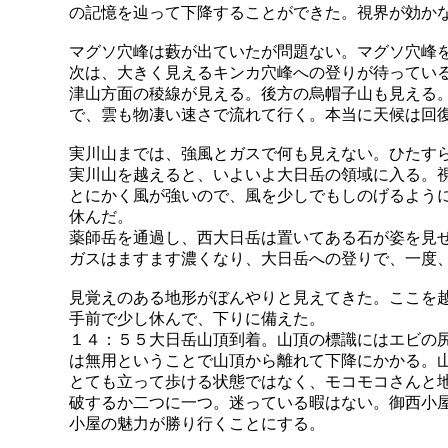
の記憶を辿って下降することができた。視界が効か
マグソ穴峰は藪が出ていたが問題ない。マグソ穴峰
次は、大きく見えるキンカ穴峰への登りが待ってい
津山方面の稜線が見える。後方の烏帽子山も見える
で、雲も物凄い速さで流れて行く。本当に天候は回
実川山までは、強風とガスで何も見えない。ひたす
実川山を越えると、いよいよ大日岳の領域に入る。
とにかく風が強いので、風を少しでもしのげるよう
休んだ。
薬師岳を通過し、西大日岳は置いてある石が姿を見
ガスはますます濃くなり、大日岳への登りで、一度
見覚えのある地形がぼんやりと見えてきた。ここを
手前で少し休んで、下りに備えた。
１４：５５大日岳山頂到着。山頂の標識にはエビの
は無用ということで山頂から離れて下降にかかる。
とても立って歩ける状態ではなく、モコモコさんと
破するか二つに一つ。迷っている暇はない。御西小
小屋の魅力が勝り行くことにする。