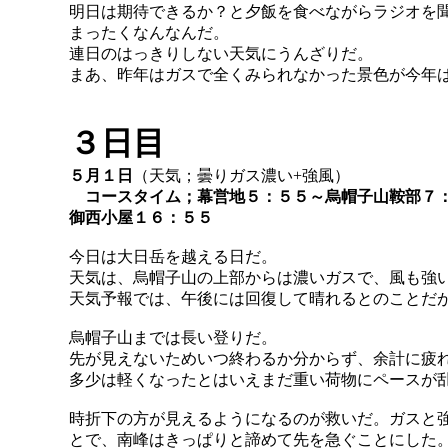
明日は期待できるか？と夕飯を食べながらラジオを
まったくなんなんだ。
連日のはっきりしない天気にうんざりだ。
まあ、昨年はガスで全くみられなかった景色が今年
３日目
５月１日
（天気；曇りガス濃い+強風）
コースタイム；幕営地５：５５～烏帽子山鞍部７
御西小屋１６：５５
今日は大日岳を越える日だ。
天気は、烏帽子山の上部からは濃いガスで、風も強
天気予報では、午後には回復して晴れるとのことだ
烏帽子山までは長い登りだ。
先が見えないためいつ終わるか分からず、余計に疲
多少は軽くなったとはいえまだ重い荷物にペースが
時折下の方が見えるようになるのが救いだ。ガスと
とで、南峰はきっぱりと諦めて先を急ぐことにした