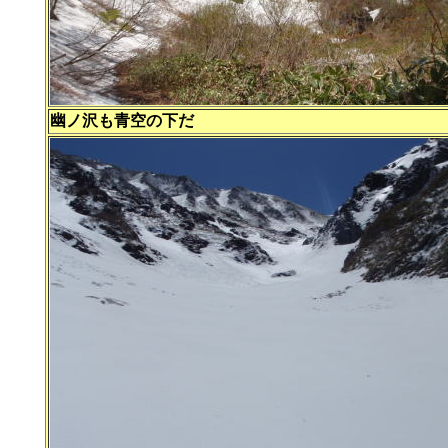
幽ノ沢も青空の下だ