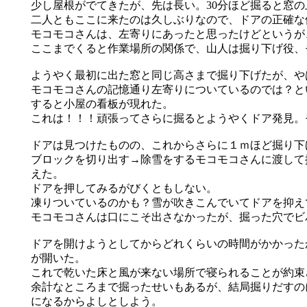
少し屋根がでてきたが、先は長い。30分ほど掘ると窓
二人ともここに来たのは久しぶりなので、ドアの正確な
モコモコさんは、左寄りにあったと思ったけどというが
ここまでくると作業場所の関係で、山人は掘り下げ役、
ようやく最初に出た窓と同じ高さまで掘り下げたが、や
モコモコさんの記憶通り左寄りについているのでは？と
すると小屋の看板が現れた。
これは！！！頑張ってさらに掘るとようやくドア発見。
ドアは見つけたものの、これからさらに１ｍほど掘り下
ブロックを切り出す→除雪をするモコモコさんに渡して
えた。
ドアを押してみるがびくともしない。
凍りついているのかも？雪が吹きこんでいてドアを抑え
モコモコさんは口にこそ出さなかったが、掘った穴でビ
ドアを開けようとしてからどれくらいの時間がかかった
が開いた。
これで乾いた床と風が来ない場所で寝られることが約束
余計なところまで掘ったせいもあるが、結局掘りだすの
になるからよしとしよう。