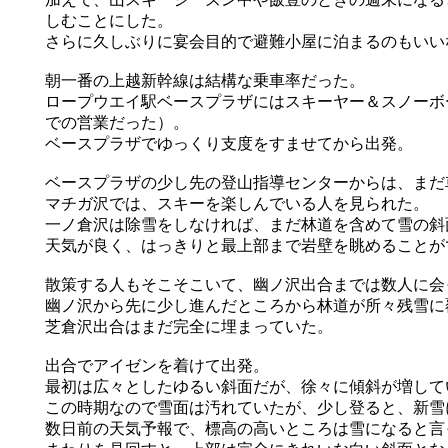
しむことにした。
さらに久しぶりに宴会目的で避難小屋に泊まるのもいい
朝一番の上越新幹線は結構な乗車率だった。
ロープウエイ駅ベースプラザにはスキーヤー＆スノーボ
での営業だった）。
ベースプラザでゆっくり支度をすませてから出発。
ベースプラザの少し先の登山指導センターからは、まだ
マチガ沢では、スキーを楽しんでいる人を見られた。
一ノ倉沢は除雪をしなければ、まだ林道を含めて雪の斜
天気が良く、はっきりと最上部まで岩壁を眺めることが
散策する人もそこそこいて、幽ノ沢出合までは数人に会
幽ノ沢から先に少し進んだところから林道が所々残雪に
芝倉沢出合はまだ完全に埋まっていた。
出合でアイゼンを着けて出発。
最初は広々としたゆるい斜面だが、徐々に傾斜が増して
この時期なので雪面は汚れていたが、少し登ると、新雪
数日前の天気予報で、標高の高いところは雪になると言