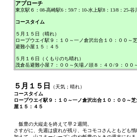
アプローチ
東京駅６：08-高崎駅6：59/7：10-水上駅8：13/8：
コースタイム
５月１５日（晴れ）
ロープウエイ駅９：１０～一ノ倉沢出合１０：００～芝
避難小屋１５：４５
５月１６日（くもりのち晴れ）
茂倉岳避難小屋７：００～矢場ノ頭８：４０/９：００
５月１５日
（天気；晴れ）
コースタイム
ロープウエイ駅９：１０～一ノ倉沢出合１０：００～芝
屋１５：４５
飯豊の大縦走を終えて早２週間。
さすがに、先週は疲れが残り、モコモコさんともども惰
加えて、山スキーシーズン中や飯豊のときの週末になる