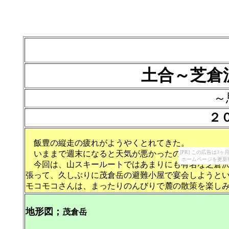
土合～芝倉
～
２
飯豊の縦走の疲れがようやくとれてきた。
いままで週末になると天気が悪かったのが、ようやく
[PR] この広告は
ホームページを更新
今回は、山スキールートではあまりにも有名な芝倉沢
張って、久しぶりに茂倉岳の避難小屋で宴会しようと
モコモコさんは、まったりのんびりで麓の散策を楽し
地形図；
茂倉岳