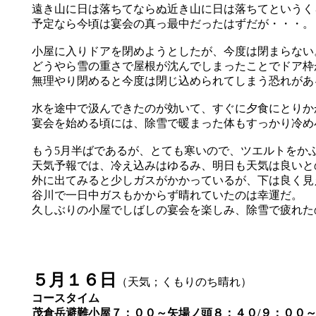
遠き山に日は落ちてならぬ近き山に日は落ちてというく
予定なら今頃は宴会の真っ最中だったはずだが・・・。
小屋に入りドアを閉めようとしたが、今度は閉まらない
どうやら雪の重さで屋根が沈んでしまったことでドア枠
無理やり閉めると今度は閉じ込められてしまう恐れがあ
水を途中で汲んできたのが効いて、すぐに夕食にとりか
宴会を始める頃には、除雪で暖まった体もすっかり冷め
もう5月半ばであるが、とても寒いので、ツエルトをか
天気予報では、冷え込みはゆるみ、明日も天気は良いと
外に出てみると少しガスがかかっているが、下は良く見
谷川で一日中ガスもかからず晴れていたのは幸運だ。
久しぶりの小屋でしばしの宴会を楽しみ、除雪で疲れた
５月１６日
（天気；くもりのち晴れ）
コースタイム
茂倉岳避難小屋７：００～矢場ノ頭８：４０/９：００