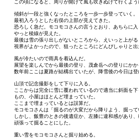
この頃になると、周りが開けて風も吹きぬけて行くよう
傾斜が一段と強くなったところを一歩一歩登っていく。
最初入ろうとした右俣の上部が見えてきた。
恐ろしく急だ。モコモコさんの言うとおり、あちらに入
やっと稜線が見えた。
最後は雪の張り出しがないところから、えいっと上がる
視界がよかったので、狙ったところにどんぴしゃりと出
風が冷たいので雨具を着込んだ。
展望を楽しんでから最後の登り、茂倉岳への登りにかか
数年前ここは夏路が結構出ていたが、降雪後の今日は登
山頂で記念撮影をして下りに入る。
ここからは完全に雪に覆われているので適当に斜面を下
もの、小屋はほとんど埋まっていた。
ここまで埋まっているとは誤算だ。
モコモコさんは「掘るのが大変だから降りよう、掘って
しかし、飯豊のときの後遺症か、左膝に違和感があり、
頑張って掘ることにした。
重い雪をモコモコさんと掘り始める。