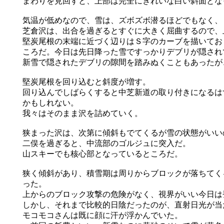
まわりを見回すと、上部は完全にきれいな白い斜面とな
気温が低めなので、雪は、ズボズボ潜るほどでもなく、
芝倉沢は、出合を過ぎるとすぐに大きく屈曲するので、
堅炭尾根の末端に近づく辺りはＳ字のカーブを描いてお
ころだ。今日は先日降った雪ですっかりデブリが隠され
新雪で隠されたデブリの隙間を踏みぬくこともあったが
堅炭尾根を回り込むと斜度が増す。
回り込んでしばらくすると中芝新道の取り付きになるは
かもしれない。
我々はそのまま沢を詰めていく。
狭まった沢は、次第に傾斜もでてくるが雪の状態がいい
二俣を過ぎると、中流部のゴルジュに突入だ。
山スキーでも核心部となっているところだ。
狭く傾斜があり、積雪期は周りからブロックが落ちてく
った。
上からのブロック攻撃の危険がなく、視界がいい今日は
しかし、それまで比較的日陰だったのが、直射日光が当
モコモコさんは既に顔に汗が浮かんでいた。