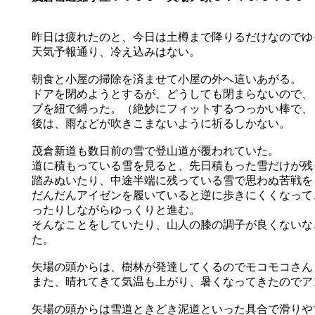
昨日は疲れたのと、今日は土樽まで降りるだけなのでゆ
天気予報通り、冷え込みはない。
朝食と小屋の掃除を済ませて小屋の外へ這いあがる。
ドアを閉めようとするが、どうしても閉まらないので、
ブを紐で縛った。（絶妙にフィットするつっかい棒で、
後は、雨などが吹きこまないように祈るしかない。
茂倉新道も数日前の雪で登山道が覆われていた。
道に積もっている雪を見ると、先日積もった雪だけが残
踏みぬいたり、中途半端に残っている雪で思わぬ苦戦を
だんだんアイゼンを履いていると逆に歩きにくくなって
ったりしながらゆっくりと進む。
そんなことをしていたり、山人の膝の調子が良くないな
た。
矢場の頭からは、樹林が発達してくるのでモコモコさん
また、晴れてきて気温も上がり、暑くなってきたのでア
矢場の頭からは雪道ときどき泥道といった具合で滑りや