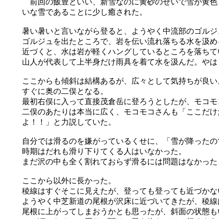
前回の飯豊といい、新雪なのに黄砂のせいで雪が黄色
いな雪であることに少し癒された。
暑い暑いと言いながら登ると、ようやく中流部のゴルジ
ゴルジュを出たところで、岩を伝い流れ落ちる水を汲め
近づくと、水は岩が軽くハングしているところを落ちて
山人が代表して上半身だけ雨具を着て水を汲んだ。やは
ここからも傾斜は結構あるが、広々として気持ちが良い
すぐに奥の二俣となる。
最初右俣に入って直接茂倉岳に登ろうとしたが、モコモ
二俣のあたりは本当に広く、モコモコさんも「ここだけ
よ！！」と力説していた。
自分では滑るのを嫌がっているくせに、「雪が降ったの
時期はだれも滑り下りてくる人はいなかった。
まだ沢の中も全く割れておらず滑るには問題はなかった
ここから以外に長かった。
稜線はすぐそこに見えたが、登っても登っても近づかな
ようやく中芝新道の尾根が沢床に近づいてきたが、稜線
尾根に上がってしまおうかとも思ったが、斜面の状態も