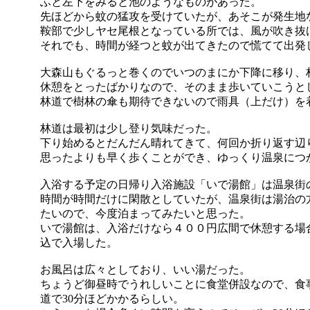
ふと左下をみると池のようなものがあった。
先ほどから蚊の猛攻を受けていたが、あそこが発生地
鞍部で少しヤセ尾根となっている所では、風が吹き抜
それでも、時間が経つと蚊が出てきたので慌てて出発
大森山もぐるっと巻くのでいつのまにか下降に移り、
休憩をとったばかりなので、そのまま歩いていこうと
林道で樹林の傘も期待できないので雨具（上だけ）を
林道は最初は少し登り気味だった。
下り始めるとだんだん晴れてきて、何回か折り返す辺
思ったよりも早く歩くことができ、ゆっくり温泉につ
入浴する予定の日帰り入浴施設「いで湯館」は温泉街
時間が時間だけに閑散としていたが、温泉街は湯治の
たいので、今度泊まってみたいと思った。
いで湯館は、入浴だけなら４００円広間で休憩する場合
込で入場した。
お風呂は広々としており、いい湯だった。
ちょうど御昼時でうれしいことに食堂併設なので、食
道で30分ほどかかるらしい。