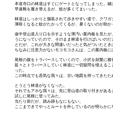
本道寺口の林道はすぐにゲートとなってしまった。鍵
早速靴を履き替えるが、蚊が多くてまいった。
林道はしっかりと舗装されて歩きやすい道で、クワガ
薄暗くなると蚊がたかってくるが、暑くないのが助か
途中登山道入り口を示すような薄汚い案内板を見たが
うになっていたので、そのまま林道を行けばいいのだ
とだが、これが大きな間違いだったと気がついたとき
ちなみに注意力がないモコモコさんは、この案内板に
尾根の腹をトラバースしていくので、小沢を頻繁に横
延々とトラバースしていく林道に一切疑問を憶えるこ
った。
この時点でも呑気な我々は、古い地図を持ってきたた
とうとう林道がなくなった。
それでもアホな我々は、先に登山道の取り付きがある
試しに尾根に登ってみた。
当たり前だが、踏み跡もなにもない。
ここまできてやっとルートを外しているのが明らかに