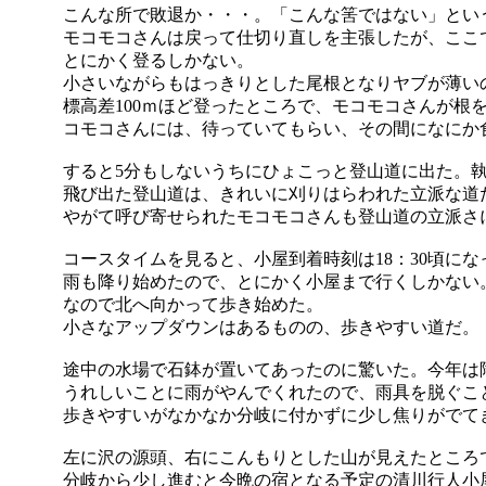
こんな所で敗退か・・・。「こんな筈ではない」とい
モコモコさんは戻って仕切り直しを主張したが、ここ
とにかく登るしかない。
小さいながらもはっきりとした尾根となりヤブが薄い
標高差100ｍほど登ったところで、モコモコさんが
コモコさんには、待っていてもらい、その間になにか
すると5分もしないうちにひょこっと登山道に出た。
飛び出た登山道は、きれいに刈りはらわれた立派な道
やがて呼び寄せられたモコモコさんも登山道の立派さ
コースタイムを見ると、小屋到着時刻は18：30頃に
雨も降り始めたので、とにかく小屋まで行くしかない
なので北へ向かって歩き始めた。
小さなアップダウンはあるものの、歩きやすい道だ。
途中の水場で石鉢が置いてあったのに驚いた。今年は
うれしいことに雨がやんでくれたので、雨具を脱ぐこ
歩きやすいがなかなか分岐に付かずに少し焦りがでて
左に沢の源頭、右にこんもりとした山が見えたところ
分岐から少し進むと今晩の宿となる予定の清川行人小