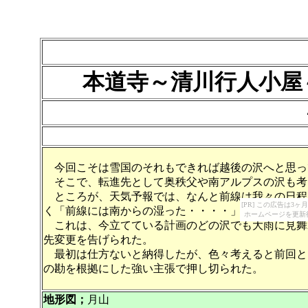
本道寺～清川行人小屋
今回こそは雪国のそれもできれば越後の沢へと思っ
そこで、転進先として奥秩父や南アルプスの沢も考
ところが、天気予報では、なんと前線は我々の日程
[PR] この広告は
く「前線には南からの湿った・・・・」と言い始めた
ホームページを更新
これは、今立てている計画のどの沢でも大雨に見舞
先変更を告げられた。
最初は仕方ないと納得したが、色々考えると前回と
の勘を根拠にした強い主張で押し切られた。
地形図；
月山