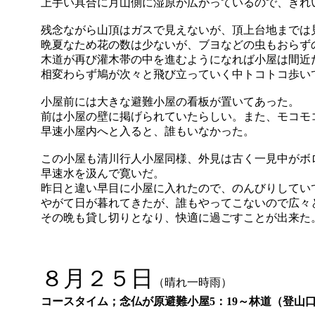
上手い具合に月山側に湿原が広がっているので、きれ
残念ながら山頂はガスで見えないが、頂上台地までは
晩夏なため花の数は少ないが、ブヨなどの虫もおらず
木道が再び灌木帯の中を進むようになれば小屋は間近
相変わらず鳩が次々と飛び立っていく中トコトコ歩い
小屋前には大きな避難小屋の看板が置いてあった。
前は小屋の壁に掲げられていたらしい。また、モコモ
早速小屋内へと入ると、誰もいなかった。
この小屋も清川行人小屋同様、外見は古く一見中がボ
早速水を汲んで寛いだ。
昨日と違い早目に小屋に入れたので、のんびりしてい
やがて日が暮れてきたが、誰もやってこないので広々
その晩も貸し切りとなり、快適に過ごすことが出来た
８月２５日
（晴れ一時雨）
コースタイム；念仏が原避難小屋5：19～林道（登山口）