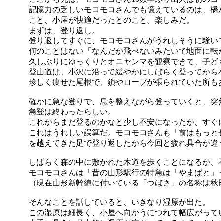
記憶力の乏しいモコモコさんでも憶えているのは、橋
こと、小屋が快適だったとのこと。楽しみだ。
まずは、登り返し。
登り返してすぐに、モコモコさんがうれしそうに騒い
何のことはない「なんだか飛べないみたいで地面に転
久しぶりにゆっくりとオニヤンマを観察できて、子ど
登山道は、小沢に沿って緩やかにしばらく登ってから
珍しく痩せた尾根で、鎖やロープが張られていた所も
確かに急な登りで、息を整えながら登っていくと、突
急登は終わったらしい。
これからまだ登るのかなと少し不安になったが、すぐ
これはうれしい誤算だ。モコモコさんも「前はもっと
を越えてきた足で登り返したから今回と疲れ具合が違
しばらく森の中に敷かれた木道を歩くことになるが、
モコモコさんは「昔の山形駅行の特急は「やまばと」
（現在山形新幹線に付いている「つばさ」の名称は秋
そんなことを話していると、いきなり湿原が出た。
この湿原は細長く、小屋へ向かうにつれて幅広がって