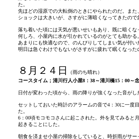
た。
先ほどの湿原での大転倒のときにやられたのだ。また
ショックは大きいが、さすがに薄暗くなってきたので
落ち着いた頃には天気が悪いせいもあり、既に暗くな
何しろ、小屋内に水が引かれているのがとても助かる
あまりにも快適なので、のんびりしてしまい気が付いた
明日は急ぐわけでもないがさすがに疲れて眠くなった
８月２４日
（雨のち晴れ）
コースタイム；清川行人小屋8：38～清川橋15：00～念
日付が変わった頃から、雨の降りが強くなった音がし
セットしておいた時計のアラームの音で4：30に一
た。
6：00頃モコモコさんに起こされた。外を見てみる
起きることにした。
朝食を済ませ小屋の掃除をしていると、時折雨がサー