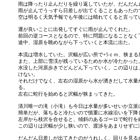
雨は降ったり止んだりを繰り返していたが、だんだん
雨が止んでうっすら日差しが出てくることもあったの
空は明るく天気予報でも午後には晴れてくると言って
運が良いことに出発してすぐに雨が止んでくれた。
前回の逆コースとなるので、特に問題になることなく
途中、湿原を眺めながら下っていくと本流に出た。
本流は増水していた。沢幅が広い所で+5ｃｍ、狭まる所
また、上部に雪渓が残っているためか水が冷たかった
水没した河原歩きでどんどん下っていく。この辺りは
けない。
それだけでなく、左右の湿原から水が湧きだして水量
る。
左右に蛇行を始めると沢幅が狭まってきた。
清川唯一の滝（小滝）も今日は水量が多いせいか立派
簡単だが、落ちると冷たいので慎重に水線沿いを下降
左岸から枝沢を合せると、傾斜のあるゴーロで蛇行を
この辺りは沢幅が少し狭いので、渡渉をあまりせずに
だんだん日差しが出てきたのがうれしく、回りを見る