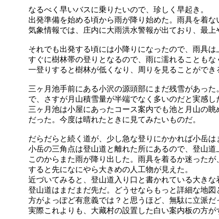
なるべく早いバスに乗りたいので、珍しく早起き。
出発準備を始める頃から雨が降り始めた。雨具を着な
気象情報では、庄内に大雨洪水警報が出ており、最上
それでも出発する頃には小降りになったので、雨具は
すぐに樹林帯の登りとなるので、雨に濡れることもな
一登りすると樹林が低くなり、周りを見ることができ
三ヶ月池手前にある小沢の源頭部にまだ残雪があった。
で、さすが月山積雪量が半端でなく多いのだと実感し
三ヶ月池は小屋にあったコース案内でも池と月山の眺
だった。今度は晴れたときに見てみたいものだ。
だらだらと続く道が、少し急な登りにかかれば小岳は
小岳の三角点は登山道と離れた所にあるので、登山道
このからまた雨が降り出した。雨具を着るか迷ったが
すると先になにやら大きめの人工物が見えた。
近づいてみると、登山道入り口と書かれている大きな
登山道はまだまだ先だ。どうせならもっと詳細な地図
方がよっぽど有意義では？と思うほど、無駄に立派だ
実際これよりも、大藏村の設置した白い案内板の方が