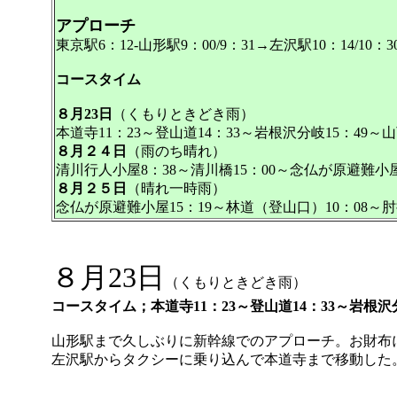
アプローチ
東京駅6：12-山形駅9：00/9：31→左沢駅10：14/10：
コースタイム
８月23日
（くもりときどき雨）
本道寺11：23～登山道14：33～岩根沢分岐15：49～
８月２４日
（雨のち晴れ）
清川行人小屋8：38～清川橋15：00～念仏が原避難小屋
８月２５日
（晴れ一時雨）
念仏が原避難小屋15：19～林道（登山口）10：08～肘
８月
23日
（くもりときどき雨）
コースタイム；本道寺11：23～登山道14：33～岩根沢分
山形駅まで久しぶりに新幹線でのアプローチ。お財布
左沢駅からタクシーに乗り込んで本道寺まで移動した