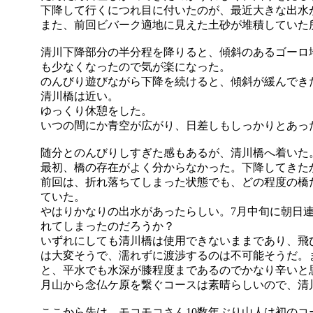
下降して行くにつれ目に付いたのが、最近大きな出水
また、前回ビバーク適地に見えた土砂が堆積していた
清川下降部分の半分程を降りると、傾斜のあるゴーロ
も少なくなったので気が楽になった。
のんびり遊びながら下降を続けると、傾斜が緩んでき
清川橋は近い。
ゆっくり休憩をした。
いつの間にか青空が広がり、日差しもしっかりとあっ
随分とのんびりしすぎた感もあるが、清川橋へ着いた
最初、橋の存在がよく分からなかった。下降してきた
前回は、折れ落ちてしまった状態でも、どの程度の橋
ていた。
やはりかなりの出水があったらしい。7月中旬に朝日
れてしまったのだろうか？
いずれにしても清川橋は使用できないままであり、飛
は大変そうで、濡れずに渡渉するのは不可能そうだ。
と、平水でも水深が膝程度まであるのでかなり辛いと
月山から念仏ケ原を繋ぐコースは素晴らしいので、清
ここから先は、モコモコさん10数年ぶり山人は初のコ