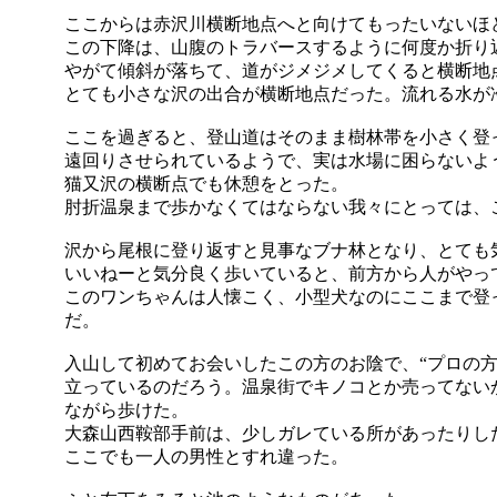
ここからは赤沢川横断地点へと向けてもったいないほ
この下降は、山腹のトラバースするように何度か折り
やがて傾斜が落ちて、道がジメジメしてくると横断地
とても小さな沢の出合が横断地点だった。流れる水が
ここを過ぎると、登山道はそのまま樹林帯を小さく登
遠回りさせられているようで、実は水場に困らないよ
猫又沢の横断点でも休憩をとった。
肘折温泉まで歩かなくてはならない我々にとっては、
沢から尾根に登り返すと見事なブナ林となり、とても
いいねーと気分良く歩いていると、前方から人がやっ
このワンちゃんは人懐こく、小型犬なのにここまで登
だ。
入山して初めてお会いしたこの方のお陰で、“プロの
立っているのだろう。温泉街でキノコとか売ってない
ながら歩けた。
大森山西鞍部手前は、少しガレている所があったりし
ここでも一人の男性とすれ違った。