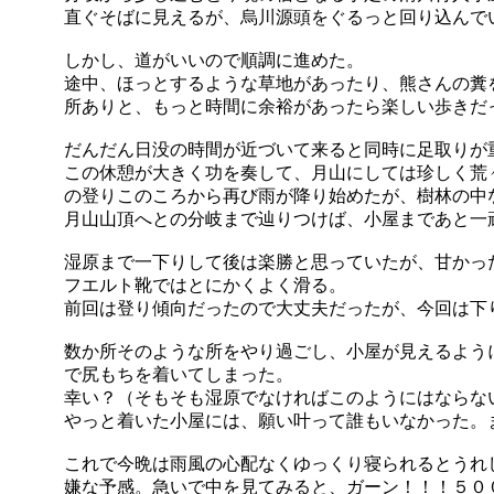
直ぐそばに見えるが、烏川源頭をぐるっと回り込んで
しかし、道がいいので順調に進めた。
途中、ほっとするような草地があったり、熊さんの糞
所ありと、もっと時間に余裕があったら楽しい歩きだ
だんだん日没の時間が近づいて来ると同時に足取りが
この休憩が大きく功を奏して、月山にしては珍しく荒
の登りこのころから再び雨が降り始めたが、樹林の中
月山山頂へとの分岐まで辿りつけば、小屋まであと一
湿原まで一下りして後は楽勝と思っていたが、甘かっ
フエルト靴ではとにかくよく滑る。
前回は登り傾向だったので大丈夫だったが、今回は下
数か所そのような所をやり過ごし、小屋が見えるよう
で尻もちを着いてしまった。
幸い？（そもそも湿原でなければこのようにはならな
やっと着いた小屋には、願い叶って誰もいなかった。
これで今晩は雨風の心配なくゆっくり寝られるとうれ
嫌な予感。急いで中を見てみると、ガーン！！！５００